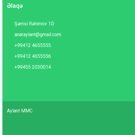
Əlaqə
Şəmsi Rəhimov 1D
anaraylant@gmail.com
+99412 4655555
+99412 4655556
+99455 2030014
Aylant MMC