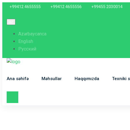
+99412 4655555
+99412 4655556
+99455 2030014
az
Azərbaycanca
English
Русский
Ana səhifə
Məhsullar
Haqqımızda
Texniki s