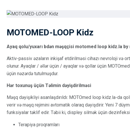
MOTOMED-LOOP Kidz
Ayaq qolu/yuxarı bdən məşqçisi motomed loop kidz.la by
Aktiv-passiv əzaların inkişaf etdirilməsi cihazı nevroloji və 
olunur. Ayaqlar / əllər üçün / ayaqlar və qollar üçün MOTOmed c
üçün nəzərdə tutulmuşdur.
Hər toxunuş üçün Təlimin dəyişdirilməsi
Məşq dəyişikliyi asanlaşdırıldı: MOTOmed loop kidz.la-da qo
verir və məşq rejimini avtomatik olaraq dəyişdirir. Yeni 7 düyml
funksiyalar təklif edir. Təbii ki, displey silmək üçün dezinfe
Terapiya proqramları