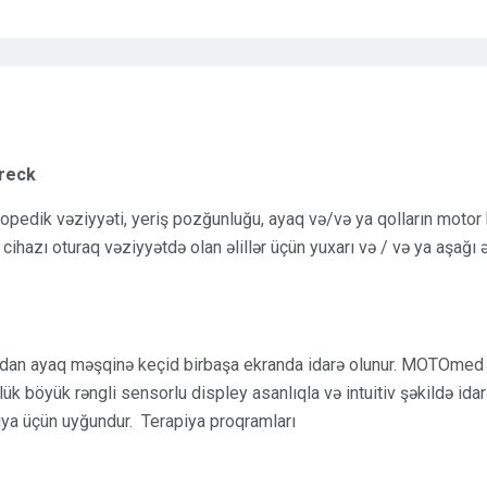
 reck
ortopedik vəziyyəti, yeriş pozğunluğu, ayaq və/və ya qolların moto
ihazı oturaq vəziyyətdə olan əlillər üçün yuxarı və / və ya aşağı ə
ldan ayaq məşqinə keçid birbaşa ekranda idarə olunur. MOTOmed 
ük böyük rəngli sensorlu displey asanlıqla və intuitiv şəkildə idar
ksiya üçün uyğundur. Terapiya proqramları