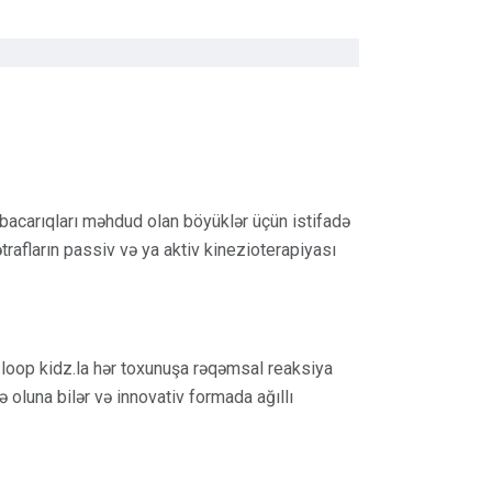
r bacarıqları məhdud olan böyüklər üçün istifadə
trafların passiv və ya aktiv kinezioterapiyası
loop kidz.la hər toxunuşa rəqəmsal reaksiya
ə oluna bilər və innovativ formada ağıllı