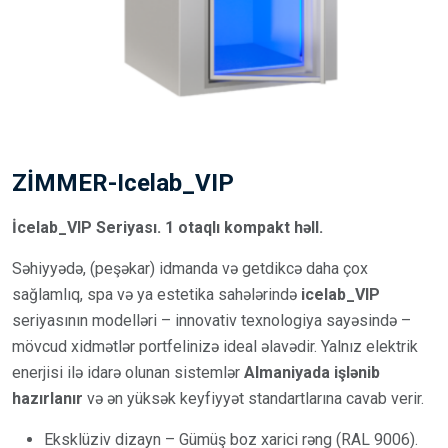
ZİMMER-Icelab_VIP
İcelab_VIP Seriyası. 1 otaqlı kompakt həll.
Səhiyyədə, (peşəkar) idmanda və getdikcə daha çox
sağlamlıq, spa və ya estetika sahələrində
icelab_VIP
seriyasının modelləri – innovativ texnologiya sayəsində –
mövcud xidmətlər portfelinizə ideal əlavədir. Yalnız elektrik
enerjisi ilə idarə olunan sistemlər
Almaniyada işlənib
hazırlanır
və ən yüksək keyfiyyət standartlarına cavab verir.
Eksklüziv dizayn – Gümüş boz xarici rəng (RAL 9006).