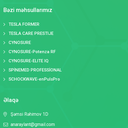
Bəzi məhsullarımız
TESLA FORMER
TESLA CARE PRESTIJE
CYNOSURE
CYNOSURE-Potenza RF
CYNOSURE-ELITE IQ
SPİNEMED PROFESSİONAL
SCHOCKWAVE-enPulsPro
Əlaqə
Şəmsi Rəhimov 1D
anaraylant@gmail.com