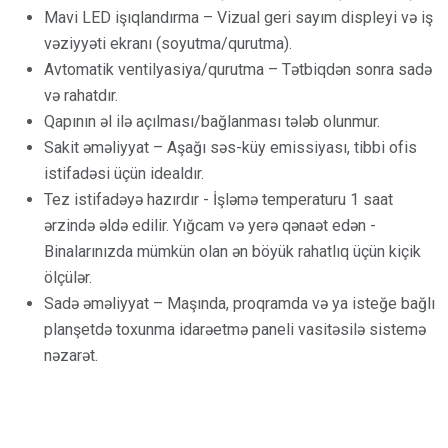
Mavi LED işıqlandırma – Vizual geri sayım displeyi və iş
vəziyyəti ekranı (soyutma/qurutma).
Avtomatik ventilyasiya/qurutma – Tətbiqdən sonra sadə
və rahatdır.
Qapının əl ilə açılması/bağlanması tələb olunmur.
Sakit əməliyyat – Aşağı səs-küy emissiyası, tibbi ofis
istifadəsi üçün idealdır.
Tez istifadəyə hazırdır - İşləmə temperaturu 1 saat
ərzində əldə edilir. Yığcam və yerə qənaət edən -
Binalarınızda mümkün olan ən böyük rahatlıq üçün kiçik
ölçülər.
Sadə əməliyyat – Maşında, proqramda və ya isteğe bağlı
planşetdə toxunma idarəetmə paneli vasitəsilə sistemə
nəzarət.