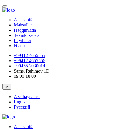
Ana səhifə
Məhsullar
Haqqımızda
Texniki servis
Layihələr
Əlaqə
+99412 4655555
+99412 4655556
+99455 2030014
Şəmsi Rəhimov 1D
09:00-18:00
az
Azərbaycanca
English
Русский
Ana səhifə