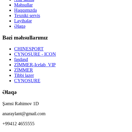
Məhsullar
Haqqımızda
Texniki servis
Layihələr
Əlaqə
Bəzi məhsullarımız
CHINESPORT
CYNOSURE - ICON
fasdasd
ZİMMER-Icelab_VIP
ZİMMER
Tibbi lazer
CYNOSURE
Əlaqə
Şəmsi Rəhimov 1D
anaraylant@gmail.com
+99412 4655555