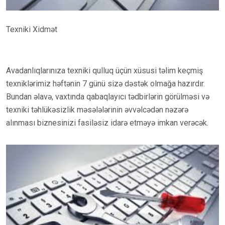
Texniki Xidmət
Avadanlıqlarınıza texniki qulluq üçün xüsusi təlim keçmiş
texniklərimiz həftənin 7 günü sizə dəstək olmağa hazırdır.
Bundan əlavə, vaxtında qabaqlayıcı tədbirlərin görülməsi və
texniki təhlükəsizlik məsələlərinin əvvəlcədən nəzərə
alınması biznesinizi fasiləsiz idarə etməyə imkan verəcək.