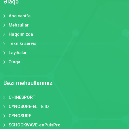
Əlaqə
Ana səhifə
Məhsullar
Haqqımızda
Texniki servis
Layihələr
Əlaqə
Bəzi məhsullarımız
CHINESPORT
CYNOSURE-ELITE IQ
CYNOSURE
SCHOCKWAVE-enPulsPro