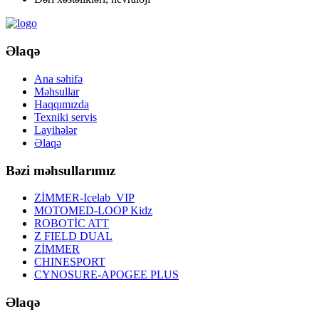
Əlaqə
Ana səhifə
Məhsullar
Haqqımızda
Texniki servis
Layihələr
Əlaqə
Bəzi məhsullarımız
ZİMMER-Icelab_VIP
MOTOMED-LOOP Kidz
ROBOTİC ATT
Z FIELD DUAL
ZİMMER
CHINESPORT
CYNOSURE-APOGEE PLUS
Əlaqə