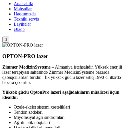
Ana səhifə
Məhsullar
Haqqımızda
Texniki servis
Layihələr
Əlaqə
OPTON-PRO lazer
Zimmer MedizinSysteme
– Almaniya istehsalıdır. Yüksək enerjili
lazer terapiyası sahəsində Zimmer MedizinSysteme bazarda
qabaqcıllardan biridir. –İlk yüksək güclü lazer artıq 1990-cı illərdə
bazara çıxarılıb.
Yüksək güclü OptonPro lazeri aşağıdakıların müalicəsi üçün
idealdır:
Əzələ-skelet sistemi xəstəlikləri
Tendon zədələri
Miyofasiyal ağrı sindromları
Ağrılı tətik nöqtələri
Dəri xəstəlikləri, nevraloji