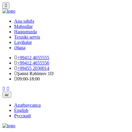
Ana səhifə
Məhsullar
Haqqımızda
Texniki servis
Layihələr
Əlaqə
+99412 4655555
+99412 4655556
+99455 2030014
Şəmsi Rəhimov 1D
09:00-18:00
az
Azərbaycanca
English
Русский