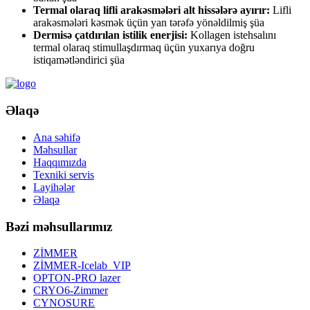
Termal olaraq lifli arakəsmələri alt hissələrə ayırır:
Lifli
arakəsmələri kəsmək üçün yan tərəfə yönəldilmiş şüa
Dermisə çatdırılan istilik enerjisi:
Kollagen istehsalını
termal olaraq stimullaşdırmaq üçün yuxarıya doğru
istiqamətləndirici şüa
Əlaqə
Ana səhifə
Məhsullar
Haqqımızda
Texniki servis
Layihələr
Əlaqə
Bəzi məhsullarımız
ZİMMER
ZİMMER-Icelab_VIP
OPTON-PRO lazer
CRYO6-Zimmer
CYNOSURE