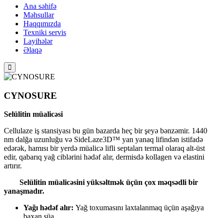
Ana səhifə
Məhsullar
Haqqımızda
Texniki servis
Layihələr
Əlaqə
CYNOSURE
Selülitin müalicəsi
Cellulaze iş stansiyası bu gün bazarda heç bir şeyə bənzəmir. 1440
nm dalğa uzunluğu və SideLaze3D™ yan yanaq lifindən istifadə
edərək, hamısı bir yerdə müalicə lifli septaları termal olaraq alt-üst
edir, qabarıq yağ ciblərini hədəf alır, dermisdə kollagen və elastini
artırır.
Selülitin müalicəsini yüksəltmək üçün çox məqsədli bir
yanaşmadır.
Yağı hədəf alır:
Yağ toxumasını laxtalanmaq üçün aşağıya
baxan şüa