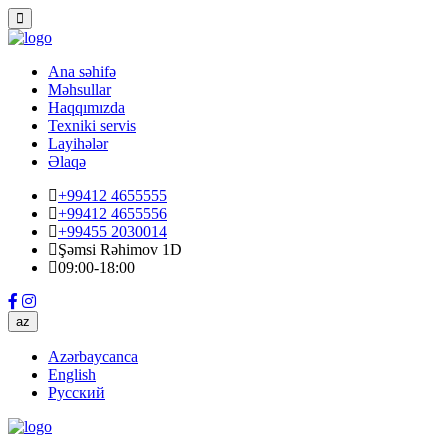
Ana səhifə
Məhsullar
Haqqımızda
Texniki servis
Layihələr
Əlaqə
+99412 4655555
+99412 4655556
+99455 2030014
Şəmsi Rəhimov 1D
09:00-18:00
az
Azərbaycanca
English
Русский