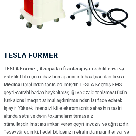
TESLA FORMER
TESLA Former,
Avropadan fizioterapiya, reabilitasiya və
estetik tibb üçün cihazların aparıcı istehsalçısı olan
Iskra
Medical
tərəfindən təsis edilmişdir. TESLA Keçmiş FMS
qeyri-cərrahi bədən heykəltəraşlığı və əzələ tonlaması üçün
funksional maqnit stimullaşdırılmasından istifadə edərək
işləyir. Yüksək intensivlikli elektromaqnit sahəsinin təsiri
altında səthi və dərin toxumaların təmassız
stimullaşdırılmasına imkan verən qeyri-invaziv və ağrısızdır.
Təsəvvür edin ki, hədəf bölgənizin ətrafında maqnitlər var və