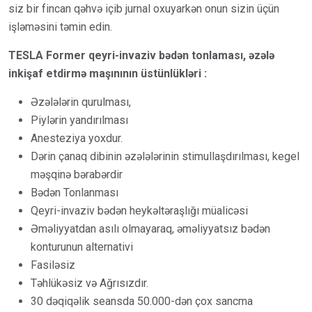
siz bir fincan qəhvə içib jurnal oxuyarkən onun sizin üçün
işləməsini təmin edin.
TESLA Former qeyri-invaziv bədən tonlaması, əzələ
inkişaf etdirmə maşınının üstünlükləri :
Əzələlərin qurulması,
Piylərin yandırılması
Anesteziya yoxdur.
Dərin çanaq dibinin əzələlərinin stimullaşdırılması, kegel
məşqinə bərabərdir
Bədən Tonlanması
Qeyri-invaziv bədən heykəltəraşlığı müalicəsi
Əməliyyatdan asılı olmayaraq, əməliyyatsız bədən
konturunun alternativi
Fasiləsiz
Təhlükəsiz və Ağrısızdır.
30 dəqiqəlik seansda 50.000-dən çox sancma