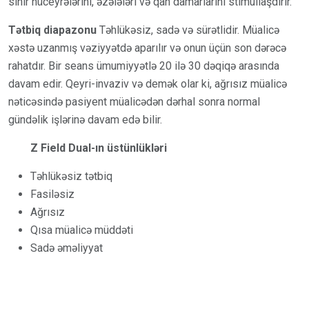
sinir hüceyrələrini, əzələləri və qan damarlarını stimullaşdırır.
Tətbiq diapazonu
Təhlükəsiz, sadə və sürətlidir. Müalicə
xəstə uzanmış vəziyyətdə aparılır və onun üçün son dərəcə
rahatdır. Bir seans ümumiyyətlə 20 ilə 30 dəqiqə arasında
davam edir. Qeyri-invaziv və demək olar ki, ağrısız müalicə
nəticəsində pasiyent müalicədən dərhal sonra normal
gündəlik işlərinə davam edə bilir.
Z Field Dual-ın üstünlükləri
Təhlükəsiz tətbiq
Fasiləsiz
Ağrısız
Qısa müalicə müddəti
Sadə əməliyyat