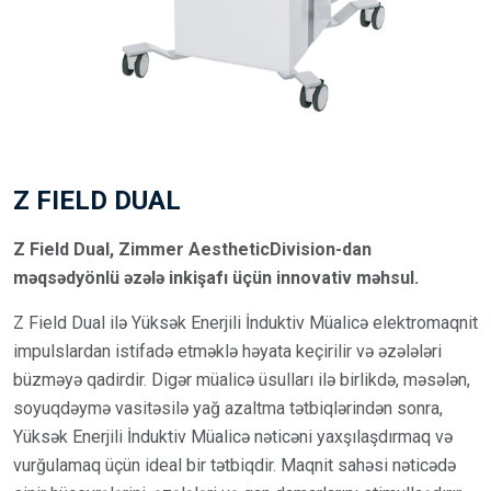
Z FIELD DUAL
Z Field Dual, Zimmer AestheticDivision-dan
məqsədyönlü əzələ inkişafı üçün innovativ məhsul.
Z Field Dual ilə Yüksək Enerjili İnduktiv Müalicə elektromaqnit
impulslardan istifadə etməklə həyata keçirilir və əzələləri
büzməyə qadirdir. Digər müalicə üsulları ilə birlikdə, məsələn,
soyuqdəymə vasitəsilə yağ azaltma tətbiqlərindən sonra,
Yüksək Enerjili İnduktiv Müalicə nəticəni yaxşılaşdırmaq və
vurğulamaq üçün ideal bir tətbiqdir. Maqnit sahəsi nəticədə