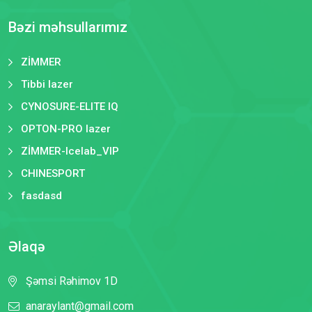
Bəzi məhsullarımız
ZİMMER
Tibbi lazer
CYNOSURE-ELITE IQ
OPTON-PRO lazer
ZİMMER-Icelab_VIP
CHINESPORT
fasdasd
Əlaqə
Şəmsi Rəhimov 1D
anaraylant@gmail.com