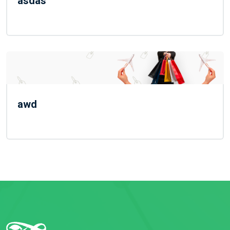
asdas
awd