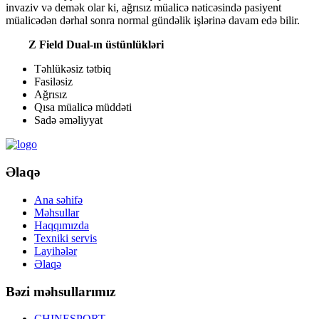
invaziv və demək olar ki, ağrısız müalicə nəticəsində pasiyent
müalicədən dərhal sonra normal gündəlik işlərinə davam edə bilir.
Z Field Dual-ın üstünlükləri
Təhlükəsiz tətbiq
Fasiləsiz
Ağrısız
Qısa müalicə müddəti
Sadə əməliyyat
Əlaqə
Ana səhifə
Məhsullar
Haqqımızda
Texniki servis
Layihələr
Əlaqə
Bəzi məhsullarımız
CHINESPORT