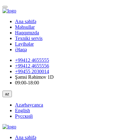
Ana səhifə
Məhsullar
Haqqımızda
Texniki servis
Layihələr
Əlaqə
+99412 4655555
+99412 4655556
+99455 2030014
Şəmsi Rəhimov 1D
09:00-18:00
az
Azərbaycanca
English
Русский
Ana səhifə