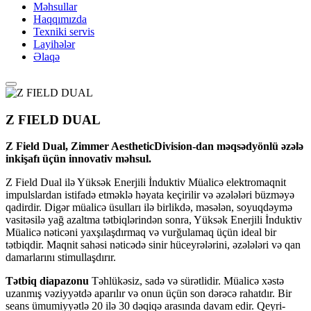
Məhsullar
Haqqımızda
Texniki servis
Layihələr
Əlaqə
Z FIELD DUAL
Z Field Dual, Zimmer AestheticDivision-dan məqsədyönlü əzələ
inkişafı üçün innovativ məhsul.
Z Field Dual ilə Yüksək Enerjili İnduktiv Müalicə elektromaqnit
impulslardan istifadə etməklə həyata keçirilir və əzələləri büzməyə
qadirdir. Digər müalicə üsulları ilə birlikdə, məsələn, soyuqdəymə
vasitəsilə yağ azaltma tətbiqlərindən sonra, Yüksək Enerjili İnduktiv
Müalicə nəticəni yaxşılaşdırmaq və vurğulamaq üçün ideal bir
tətbiqdir. Maqnit sahəsi nəticədə sinir hüceyrələrini, əzələləri və qan
damarlarını stimullaşdırır.
Tətbiq diapazonu
Təhlükəsiz, sadə və sürətlidir. Müalicə xəstə
uzanmış vəziyyətdə aparılır və onun üçün son dərəcə rahatdır. Bir
seans ümumiyyətlə 20 ilə 30 dəqiqə arasında davam edir. Qeyri-