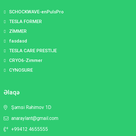
SCHOCKWAVE-enPulsPro
TESLA FORMER
ZİMMER
fasdasd
TESLA CARE PRESTIJE
CRYO6-Zimmer
CYNOSURE
Əlaqə
Şəmsi Rəhimov 1D
anaraylant@gmail.com
+99412 4655555